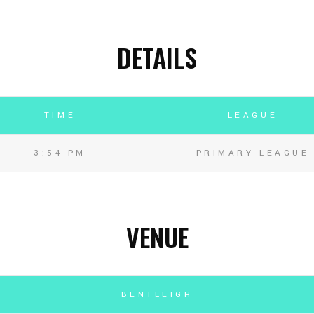
DETAILS
TIME
LEAGUE
3:54 PM
PRIMARY LEAGUE
VENUE
BENTLEIGH