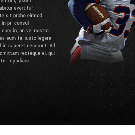
umentum, ipsum
bitur evertitur
 te sit probo eirmod
 In pri consul
cum in, an vel nostro
es eum te, iusto legere
d in saperet deserunt. Ad
omittam recteque ei, qui
ter repudiare.