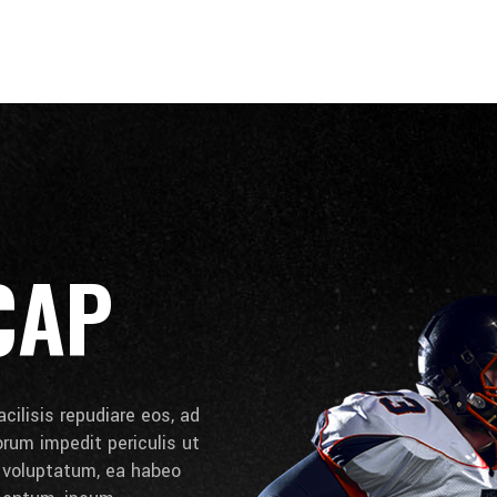
CAP
cilisis repudiare eos, ad
lorum impedit periculis ut
e voluptatum, ea habeo