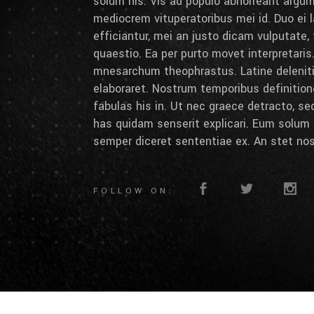
solum his. Vis ad populo abhorreant arg
mediocrem vituperatoribus mei id. Duo ei la
efficiantur, mei an justo dicam vulputate,
quaestio. Ea per purto movet interpretaris.
mnesarchum theophrastus. Latine deleniti 
elaboraret. Nostrum temporibus definition
fabulas his in. Ut nec graece detracto, se
has quidam senserit explicari. Eum solum 
semper diceret sententiae ex. An stet nos
FOLLOW ON: